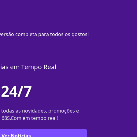
versão completa para todos os gostos!
cias em Tempo Real
24/7
e todas as novidades, promoções e
 68S.Com em tempo real!
Ver Notícias