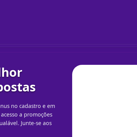
lhor
postas
nus no cadastro e em
 acesso a promoções
ualável. Junte-se aos