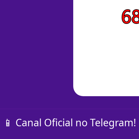
📱 Canal Oficial no Telegram!