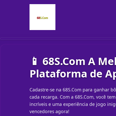
📱 68S.Com A Me
Plataforma de A
Cadastre-se na 68S.Com para ganhar bô
cada recarga. Com a 68S.Com, você tem
incríveis e uma experiência de jogo inig
vencedores agora!