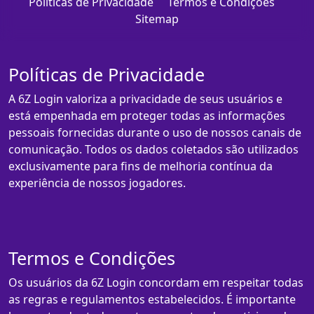
Políticas de Privacidade
Termos e Condições
Sitemap
Políticas de Privacidade
A 6Z Login valoriza a privacidade de seus usuários e
está empenhada em proteger todas as informações
pessoais fornecidas durante o uso de nossos canais de
comunicação. Todos os dados coletados são utilizados
exclusivamente para fins de melhoria contínua da
experiência de nossos jogadores.
Termos e Condições
Os usuários da 6Z Login concordam em respeitar todas
as regras e regulamentos estabelecidos. É importante