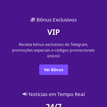
🎁 Bônus Exclusivos
VIP
Receba bônus exclusivos do Telegram,
promoções especiais e códigos promocionais
únicos!
Ver Bônus
📢 Notícias em Tempo Real
24/7