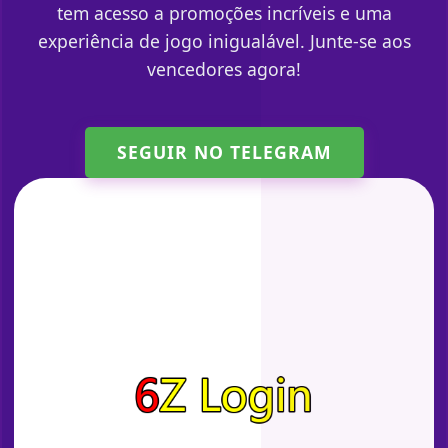
tem acesso a promoções incríveis e uma
experiência de jogo inigualável. Junte-se aos
vencedores agora!
SEGUIR NO TELEGRAM