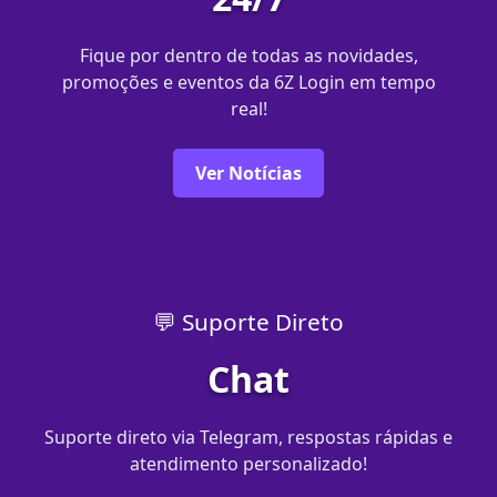
Fique por dentro de todas as novidades,
promoções e eventos da 6Z Login em tempo
real!
Ver Notícias
💬 Suporte Direto
Chat
Suporte direto via Telegram, respostas rápidas e
atendimento personalizado!