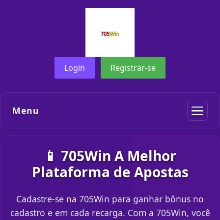
Login
Registrar-se
Menu
📱 705Win A Melhor
Plataforma de Apostas
Cadastre-se na 705Win para ganhar bônus no
cadastro e em cada recarga. Com a 705Win, você