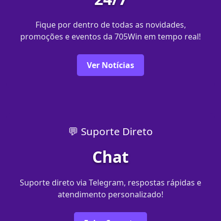
Fique por dentro de todas as novidades,
promoções e eventos da 705Win em tempo real!
Ver Notícias
💬 Suporte Direto
Chat
Suporte direto via Telegram, respostas rápidas e
atendimento personalizado!