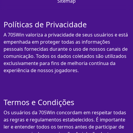
Sitemap
Políticas de Privacidade
A 705Win valoriza a privacidade de seus usuários e está
empenhada em proteger todas as informações
pessoais fornecidas durante o uso de nossos canais de
comunicação. Todos os dados coletados são utilizados
exclusivamente para fins de melhoria contínua da
experiência de nossos jogadores.
Termos e Condições
Os usuários da 705Win concordam em respeitar todas
as regras e regulamentos estabelecidos. É importante
ler e entender todos os termos antes de participar de