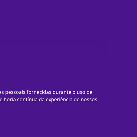
es pessoais fornecidas durante o uso de
elhoria contínua da experiência de nossos