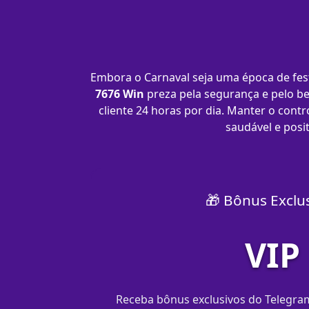
Embora o Carnaval seja uma época de fest
7676 Win
preza pela segurança e pelo be
cliente 24 horas por dia. Manter o cont
saudável e posit
🎁 Bônus Exclu
VIP
Receba bônus exclusivos do Telegra