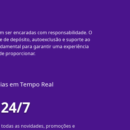
vem ser encaradas com responsabilidade. O
e de depósito, autoexclusão e suporte ao
undamental para garantir uma experiência
ode proporcionar.
cias em Tempo Real
24/7
e todas as novidades, promoções e