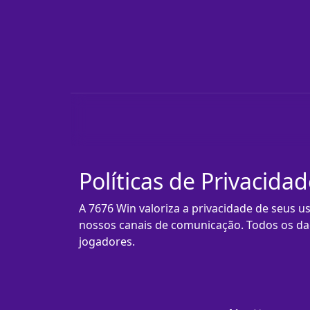
Políticas de Privacida
A 7676 Win valoriza a privacidade de seus 
nossos canais de comunicação. Todos os dad
jogadores.