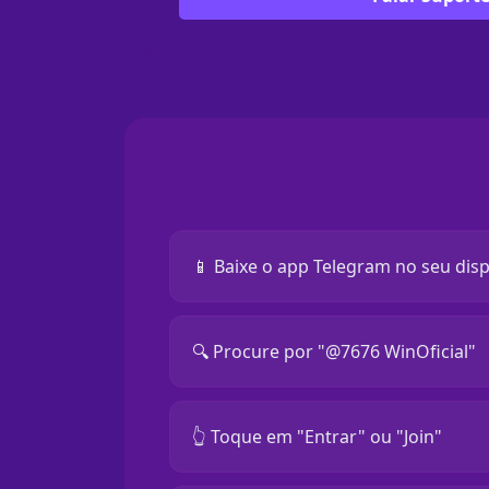
📱 Baixe o app Telegram no seu disp
🔍 Procure por "@7676 WinOficial"
👆 Toque em "Entrar" ou "Join"