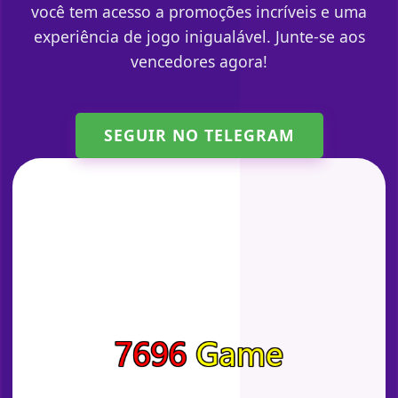
você tem acesso a promoções incríveis e uma
experiência de jogo inigualável. Junte-se aos
vencedores agora!
SEGUIR NO TELEGRAM