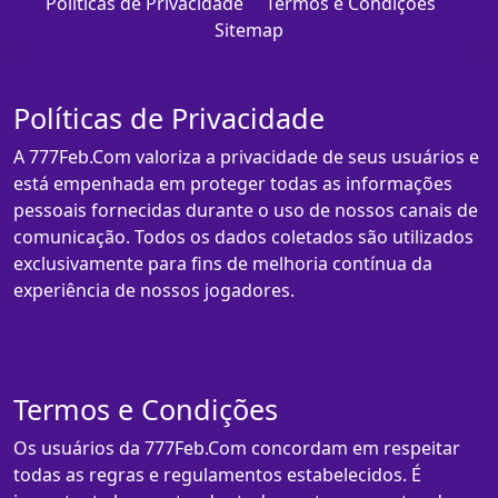
Políticas de Privacidade
Termos e Condições
Sitemap
Políticas de Privacidade
A 777Feb.Com valoriza a privacidade de seus usuários e
está empenhada em proteger todas as informações
pessoais fornecidas durante o uso de nossos canais de
comunicação. Todos os dados coletados são utilizados
exclusivamente para fins de melhoria contínua da
experiência de nossos jogadores.
Termos e Condições
Os usuários da 777Feb.Com concordam em respeitar
todas as regras e regulamentos estabelecidos. É