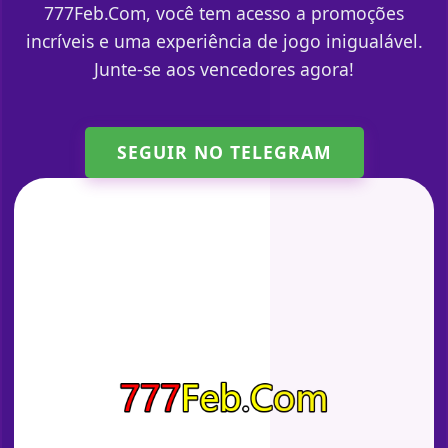
777Feb.Com, você tem acesso a promoções
incríveis e uma experiência de jogo inigualável.
Junte-se aos vencedores agora!
SEGUIR NO TELEGRAM