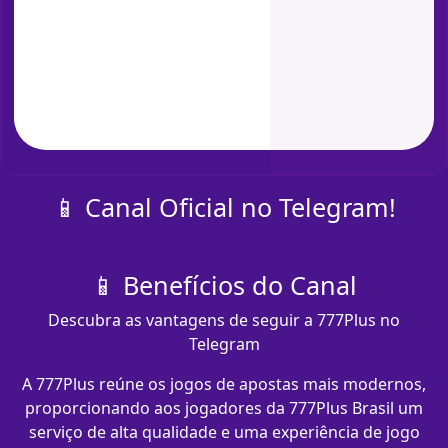
📱 Canal Oficial no Telegram!
📱 Benefícios do Canal
Descubra as vantagens de seguir a 777Plus no
Telegram
A 777Plus reúne os jogos de apostas mais modernos,
proporcionando aos jogadores da 777Plus Brasil um
serviço de alta qualidade e uma experiência de jogo