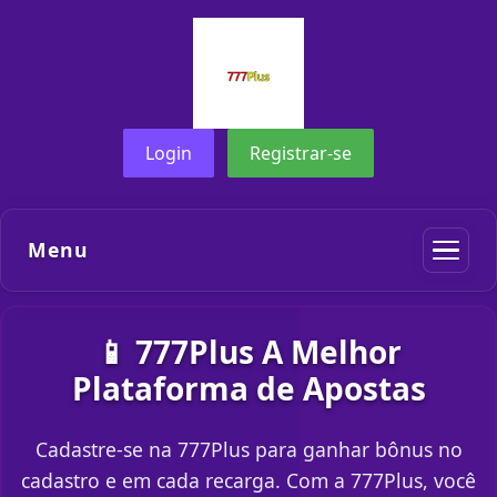
Login
Registrar-se
Menu
📱 777Plus A Melhor
Plataforma de Apostas
Cadastre-se na 777Plus para ganhar bônus no
cadastro e em cada recarga. Com a 777Plus, você