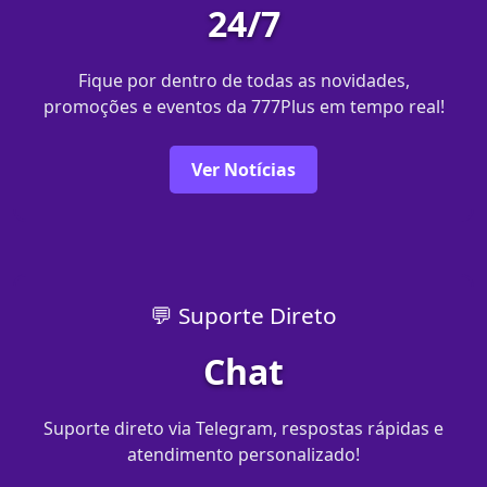
24/7
Fique por dentro de todas as novidades,
promoções e eventos da 777Plus em tempo real!
Ver Notícias
💬 Suporte Direto
Chat
Suporte direto via Telegram, respostas rápidas e
atendimento personalizado!