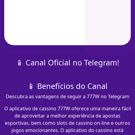
📱 Canal Oficial no Telegram!
📱 Benefícios do Canal
Descubra as vantagens de seguir a 777W no Telegram
O aplicativo de cassino 777W oferece uma maneira fácil
de aproveitar a melhor experiência de apostas
esportivas, bem como slots de cassino on-line e outros
jogos emocionantes. O aplicativo do cassino está