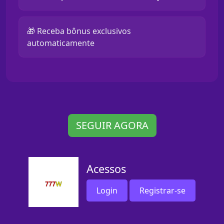
🎁 Receba bônus exclusivos
automaticamente
SEGUIR AGORA
Acessos
Login
Registrar-se