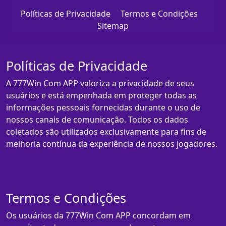
Políticas de Privacidade
Termos e Condições
Sitemap
Políticas de Privacidade
A 777Win Com APP valoriza a privacidade de seus
usuários e está empenhada em proteger todas as
informações pessoais fornecidas durante o uso de
nossos canais de comunicação. Todos os dados
coletados são utilizados exclusivamente para fins de
melhoria contínua da experiência de nossos jogadores.
Termos e Condições
Os usuários da 777Win Com APP concordam em