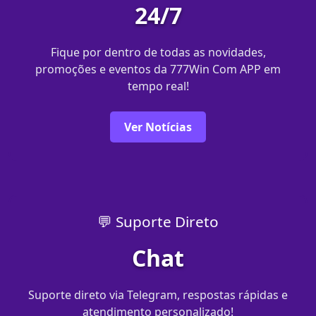
24/7
Fique por dentro de todas as novidades,
promoções e eventos da 777Win Com APP em
tempo real!
Ver Notícias
💬 Suporte Direto
Chat
Suporte direto via Telegram, respostas rápidas e
atendimento personalizado!