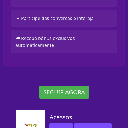
💬 Participe das conversas e interaja
🎁 Receba bônus exclusivos
automaticamente
SEGUIR AGORA
Acessos