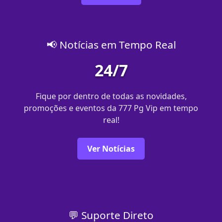
📢 Notícias em Tempo Real
24/7
Fique por dentro de todas as novidades,
promoções e eventos da 777 Pg Vip em tempo
real!
Ver Notícias
💬 Suporte Direto