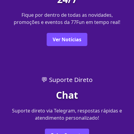
Fique por dentro de todas as novidades,
promoções e eventos da 77Fun em tempo real!
Ver Notícias
💬 Suporte Direto
Chat
Suporte direto via Telegram, respostas rápidas e
atendimento personalizado!