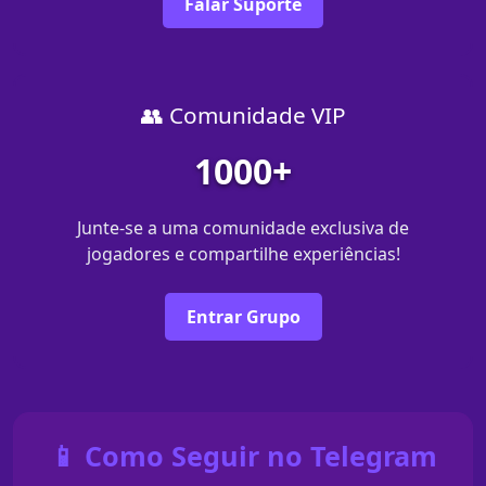
Falar Suporte
👥 Comunidade VIP
1000+
Junte-se a uma comunidade exclusiva de
jogadores e compartilhe experiências!
Entrar Grupo
📱 Como Seguir no Telegram