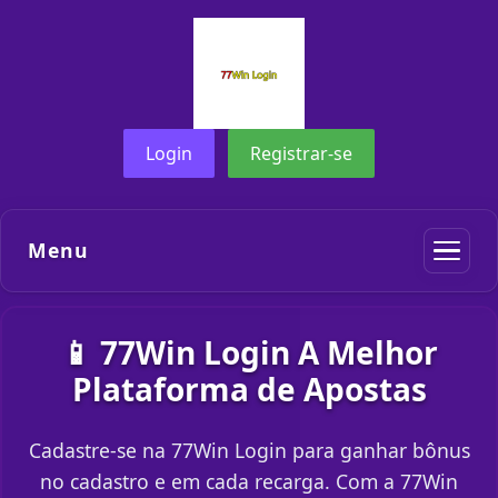
Login
Registrar-se
Menu
📱 77Win Login A Melhor
Plataforma de Apostas
Cadastre-se na 77Win Login para ganhar bônus
no cadastro e em cada recarga. Com a 77Win