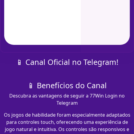
📱 Canal Oficial no Telegram!
📱 Benefícios do Canal
Descubra as vantagens de seguir a 77Win Login no
Telegram
Os jogos de habilidade foram especialmente adaptados
para controles touch, oferecendo uma experiência de
jogo natural e intuitiva. Os controles são responsivos e