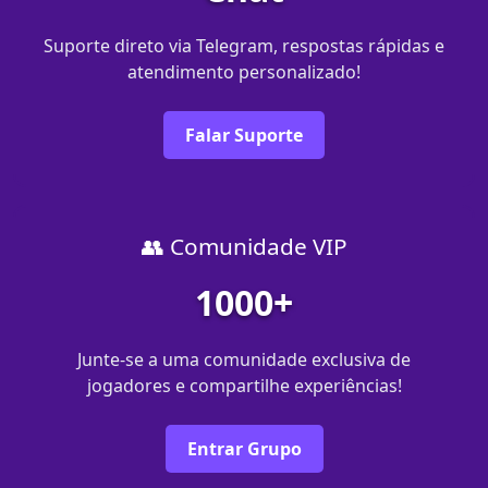
Suporte direto via Telegram, respostas rápidas e
atendimento personalizado!
Falar Suporte
👥 Comunidade VIP
1000+
Junte-se a uma comunidade exclusiva de
jogadores e compartilhe experiências!
Entrar Grupo