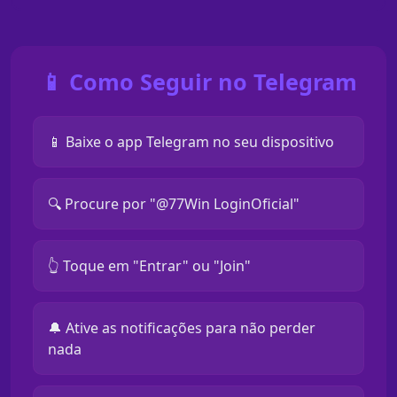
📱 Como Seguir no Telegram
📱 Baixe o app Telegram no seu dispositivo
🔍 Procure por "@77Win LoginOficial"
👆 Toque em "Entrar" ou "Join"
🔔 Ative as notificações para não perder
nada