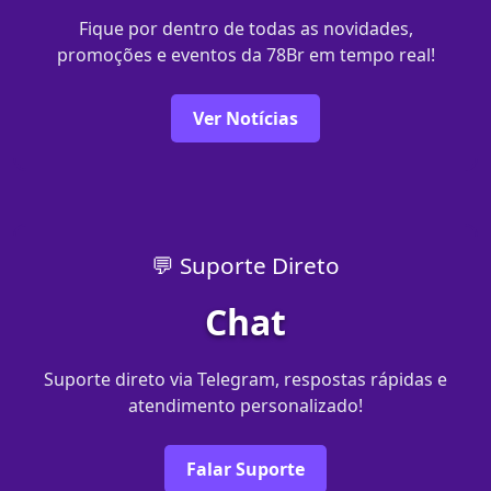
Fique por dentro de todas as novidades,
promoções e eventos da 78Br em tempo real!
Ver Notícias
💬 Suporte Direto
Chat
Suporte direto via Telegram, respostas rápidas e
atendimento personalizado!
Falar Suporte