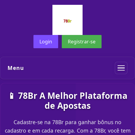
Login
Registrar-se
Menu
📱 78Br A Melhor Plataforma
de Apostas
Cadastre-se na 78Br para ganhar bônus no
cadastro e em cada recarga. Com a 78Br, você tem