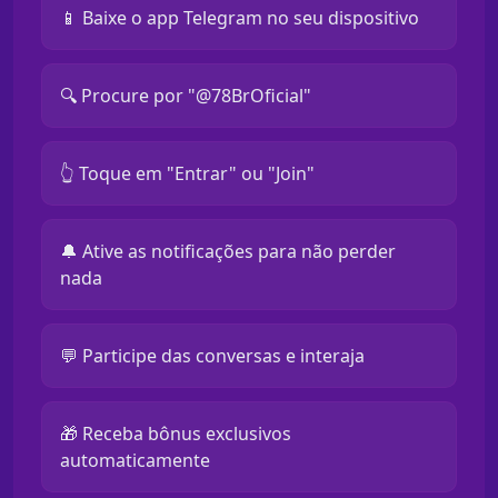
📱 Baixe o app Telegram no seu dispositivo
🔍 Procure por "@78BrOficial"
👆 Toque em "Entrar" ou "Join"
🔔 Ative as notificações para não perder
nada
💬 Participe das conversas e interaja
🎁 Receba bônus exclusivos
automaticamente