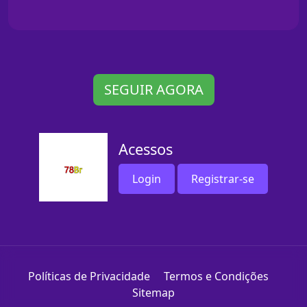
SEGUIR AGORA
Acessos
Login
Registrar-se
Políticas de Privacidade
Termos e Condições
Sitemap