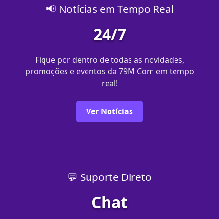
📢 Notícias em Tempo Real
24/7
Fique por dentro de todas as novidades,
promoções e eventos da 79M Com em tempo
real!
Ver Notícias
💬 Suporte Direto
Chat