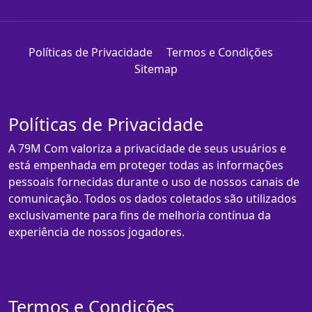
Políticas de Privacidade
Termos e Condições
Sitemap
Políticas de Privacidade
A 79M Com valoriza a privacidade de seus usuários e
está empenhada em proteger todas as informações
pessoais fornecidas durante o uso de nossos canais de
comunicação. Todos os dados coletados são utilizados
exclusivamente para fins de melhoria contínua da
experiência de nossos jogadores.
Termos e Condições