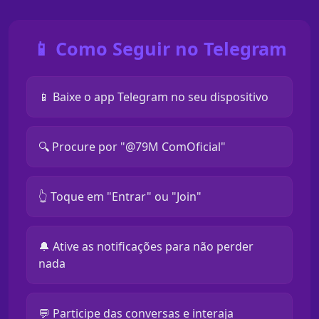
📱 Como Seguir no Telegram
📱 Baixe o app Telegram no seu dispositivo
🔍 Procure por "@79M ComOficial"
👆 Toque em "Entrar" ou "Join"
🔔 Ative as notificações para não perder
nada
💬 Participe das conversas e interaja