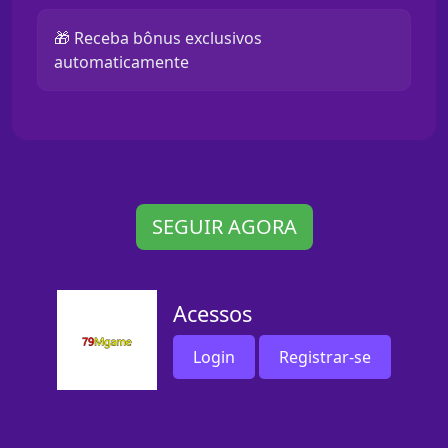
🎁 Receba bônus exclusivos
automaticamente
SEGUIR AGORA
Acessos
Login
Registrar-se