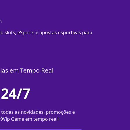
m
 slots, eSports e apostas esportivas para
cias em Tempo Real
24/7
e todas as novidades, promoções e
79Vip Game em tempo real!