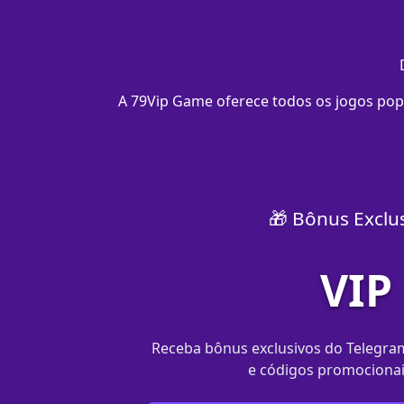
A 79Vip Game oferece todos os jogos popu
🎁 Bônus Exclu
VIP
Receba bônus exclusivos do Telegra
e códigos promocionai