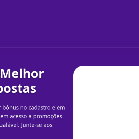
 Melhor
postas
r bônus no cadastro e em
 tem acesso a promoções
ualável. Junte-se aos