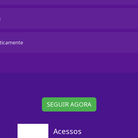
a
aticamente
SEGUIR AGORA
Acessos