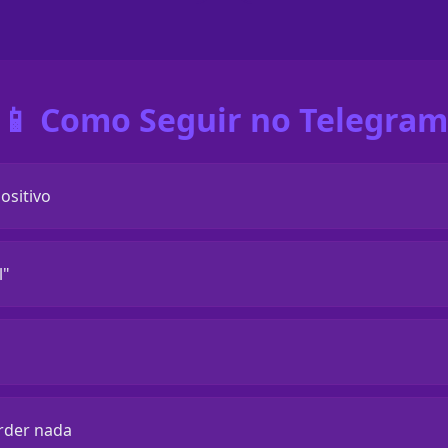
📱 Como Seguir no Telegram
ositivo
l"
erder nada