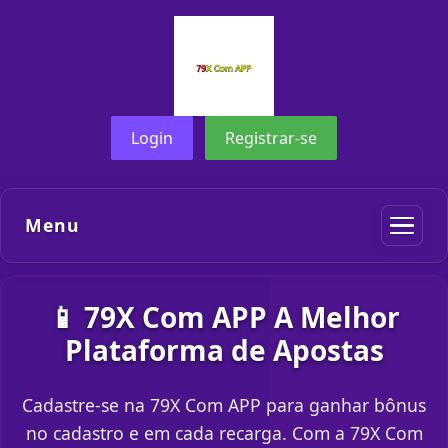
Login
Registrar-se
Menu
📱 79X Com APP A Melhor
Plataforma de Apostas
Cadastre-se na 79X Com APP para ganhar bônus
no cadastro e em cada recarga. Com a 79X Com