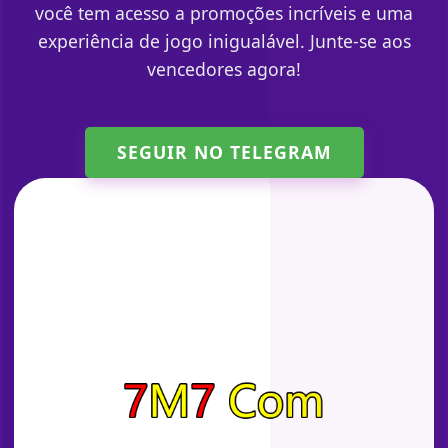
você tem acesso a promoções incríveis e uma
experiência de jogo inigualável. Junte-se aos
vencedores agora!
SEGUIR NO TELEGRAM