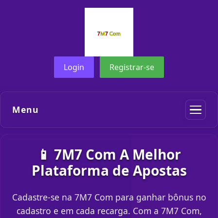
Login
Registrar-se
Menu
📱 7M7 Com A Melhor
Plataforma de Apostas
Cadastre-se na 7M7 Com para ganhar bônus no
cadastro e em cada recarga. Com a 7M7 Com,