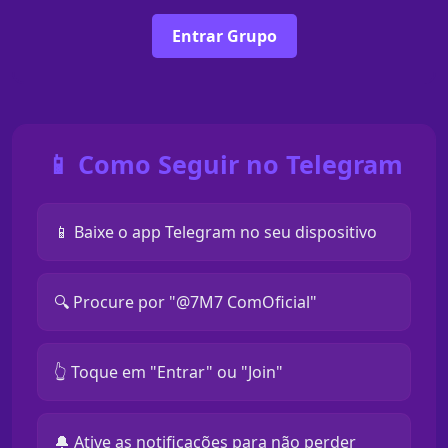
Entrar Grupo
📱 Como Seguir no Telegram
📱 Baixe o app Telegram no seu dispositivo
🔍 Procure por "@7M7 ComOficial"
👆 Toque em "Entrar" ou "Join"
🔔 Ative as notificações para não perder