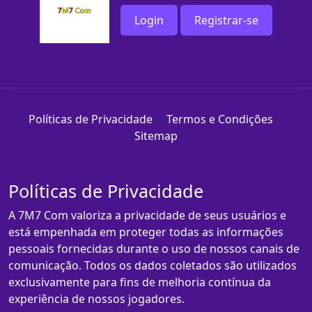
Login
Registrar-se
Políticas de Privacidade
Termos e Condições
Sitemap
Políticas de Privacidade
A 7M7 Com valoriza a privacidade de seus usuários e
está empenhada em proteger todas as informações
pessoais fornecidas durante o uso de nossos canais de
comunicação. Todos os dados coletados são utilizados
exclusivamente para fins de melhoria contínua da
experiência de nossos jogadores.