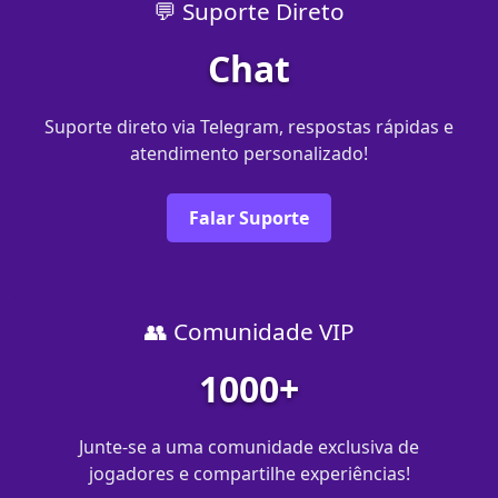
💬 Suporte Direto
Chat
Suporte direto via Telegram, respostas rápidas e
atendimento personalizado!
Falar Suporte
👥 Comunidade VIP
1000+
Junte-se a uma comunidade exclusiva de
jogadores e compartilhe experiências!