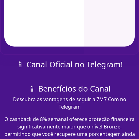
📱 Canal Oficial no Telegram!
📱 Benefícios do Canal
Descubra as vantagens de seguir a 7M7 Com no
Telegram
O cashback de 8% semanal oferece proteção financeira
significativamente maior que o nível Bronze,
permitindo que você recupere uma porcentagem ainda