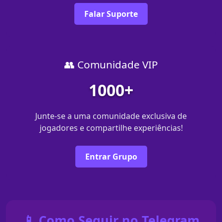
Falar Suporte
👥 Comunidade VIP
1000+
Junte-se a uma comunidade exclusiva de
jogadores e compartilhe experiências!
Entrar Grupo
📱 Como Seguir no Telegram