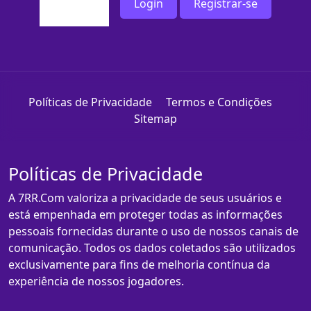
Login
Registrar-se
Políticas de Privacidade
Termos e Condições
Sitemap
Políticas de Privacidade
A 7RR.Com valoriza a privacidade de seus usuários e
está empenhada em proteger todas as informações
pessoais fornecidas durante o uso de nossos canais de
comunicação. Todos os dados coletados são utilizados
exclusivamente para fins de melhoria contínua da
experiência de nossos jogadores.