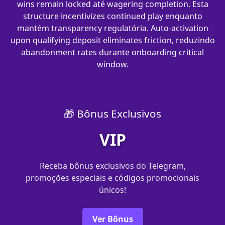
wins remain locked até wagering completion. Esta
structure incentivizes continued play enquanto
mantém transparency regulatória. Auto-activation
upon qualifying deposit eliminates friction, reduzindo
abandonment rates durante onboarding critical
window.
🎁 Bônus Exclusivos
VIP
Receba bônus exclusivos do Telegram,
promoções especiais e códigos promocionais
únicos!
Ver Bônus