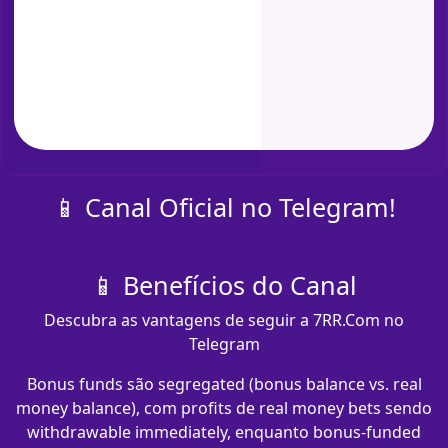
📱 Canal Oficial no Telegram!
📱 Benefícios do Canal
Descubra as vantagens de seguir a 7RR.Com no
Telegram
Bonus funds são segregated (bonus balance vs. real
money balance), com profits de real money bets sendo
withdrawable immediately, enquanto bonus-funded