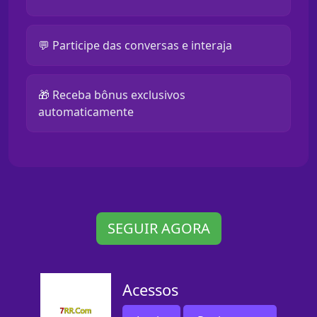
💬 Participe das conversas e interaja
🎁 Receba bônus exclusivos
automaticamente
SEGUIR AGORA
Acessos