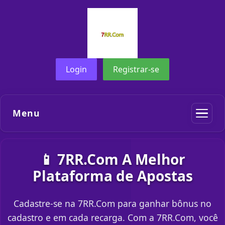
Login
Registrar-se
Menu
📱 7RR.Com A Melhor
Plataforma de Apostas
Cadastre-se na 7RR.Com para ganhar bônus no
cadastro e em cada recarga. Com a 7RR.Com, você