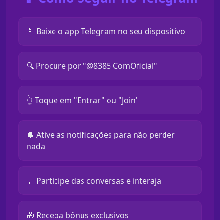
📱 Baixe o app Telegram no seu dispositivo
🔍 Procure por "@8385 ComOficial"
👆 Toque em "Entrar" ou "Join"
🔔 Ative as notificações para não perder
nada
💬 Participe das conversas e interaja
🎁 Receba bônus exclusivos