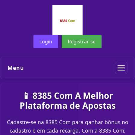
Login
Registrar-se
Menu
📱 8385 Com A Melhor
Plataforma de Apostas
Cadastre-se na 8385 Com para ganhar bônus no
cadastro e em cada recarga. Com a 8385 Com,