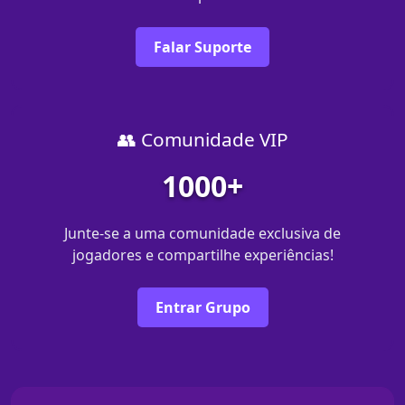
Falar Suporte
👥 Comunidade VIP
1000+
Junte-se a uma comunidade exclusiva de
jogadores e compartilhe experiências!
Entrar Grupo