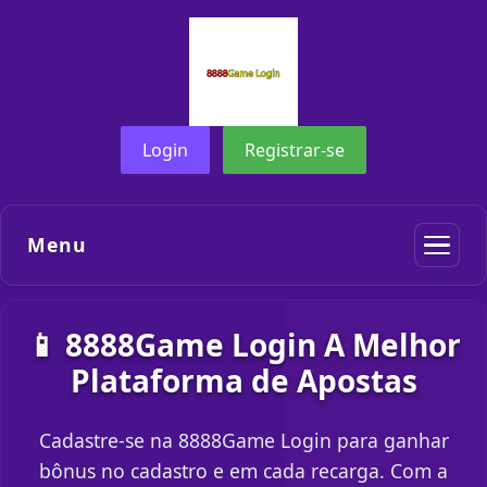
Login
Registrar-se
Menu
📱 8888Game Login A Melhor
Plataforma de Apostas
Cadastre-se na 8888Game Login para ganhar
bônus no cadastro e em cada recarga. Com a