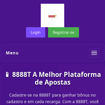
Login
Registrar-se
Menu
📱 8888T A Melhor Plataforma
de Apostas
Cadastre-se na 8888T para ganhar bônus no
cadastro e em cada recarga. Com a 8888T, você