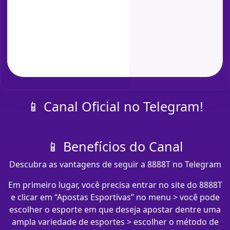
📱 Canal Oficial no Telegram!
📱 Benefícios do Canal
Descubra as vantagens de seguir a 8888T no Telegram
Em primeiro lugar, você precisa entrar no site do 8888T
e clicar em “Apostas Esportivas” no menu > você pode
escolher o esporte em que deseja apostar dentre uma
ampla variedade de esportes > escolher o método de