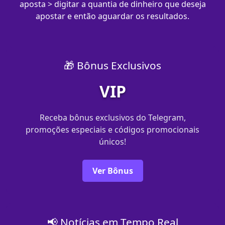
aposta > digitar a quantia de dinheiro que deseja
apostar e então aguardar os resultados.
🎁 Bônus Exclusivos
VIP
Receba bônus exclusivos do Telegram,
promoções especiais e códigos promocionais
únicos!
Ver Bônus
📢 Notícias em Tempo Real