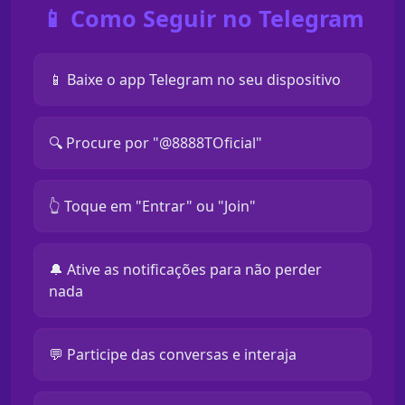
📱 Como Seguir no Telegram
📱 Baixe o app Telegram no seu dispositivo
🔍 Procure por "@8888TOficial"
👆 Toque em "Entrar" ou "Join"
🔔 Ative as notificações para não perder
nada
💬 Participe das conversas e interaja