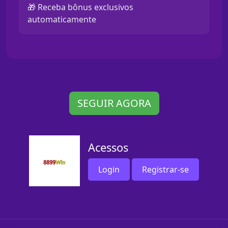
🎁 Receba bônus exclusivos
automaticamente
SEGUIR AGORA
Acessos
Login
Registrar-se