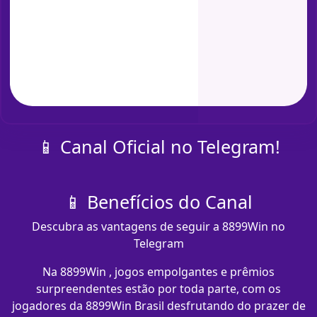
📱 Canal Oficial no Telegram!
📱 Benefícios do Canal
Descubra as vantagens de seguir a 8899Win no
Telegram
Na 8899Win , jogos empolgantes e prêmios
surpreendentes estão por toda parte, com os
jogadores da 8899Win Brasil desfrutando do prazer de