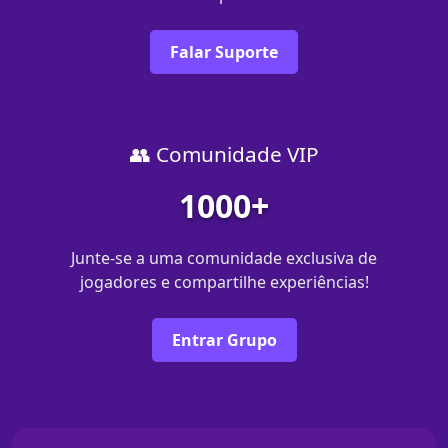
Falar Suporte
👥 Comunidade VIP
1000+
Junte-se a uma comunidade exclusiva de
jogadores e compartilhe experiências!
Entrar Grupo