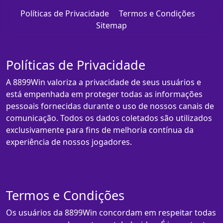
Políticas de Privacidade
Termos e Condições
Sitemap
Políticas de Privacidade
A 8899Win valoriza a privacidade de seus usuários e
está empenhada em proteger todas as informações
pessoais fornecidas durante o uso de nossos canais de
comunicação. Todos os dados coletados são utilizados
exclusivamente para fins de melhoria contínua da
experiência de nossos jogadores.
Termos e Condições
Os usuários da 8899Win concordam em respeitar todas