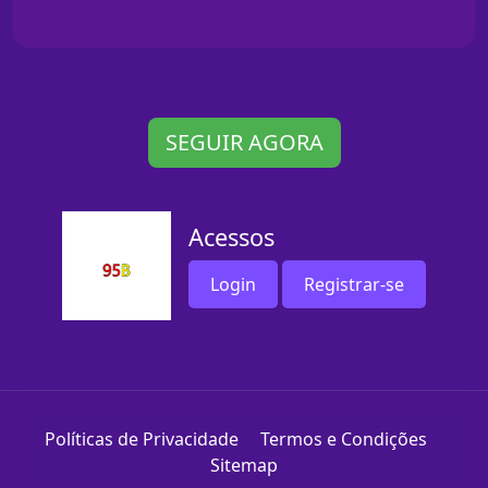
SEGUIR AGORA
Acessos
Login
Registrar-se
Políticas de Privacidade
Termos e Condições
Sitemap