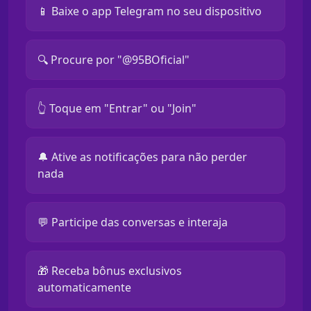
📱 Baixe o app Telegram no seu dispositivo
🔍 Procure por "@95BOficial"
👆 Toque em "Entrar" ou "Join"
🔔 Ative as notificações para não perder
nada
💬 Participe das conversas e interaja
🎁 Receba bônus exclusivos
automaticamente