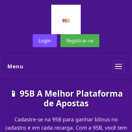
Login
Registrar-se
Menu
📱 95B A Melhor Plataforma
de Apostas
Cadastre-se na 95B para ganhar bônus no
cadastro e em cada recarga. Com a 95B, você tem