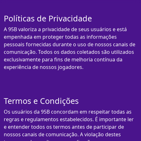
Políticas de Privacidade
A 95B valoriza a privacidade de seus usuários e está
empenhada em proteger todas as informações
pessoais fornecidas durante o uso de nossos canais de
comunicação. Todos os dados coletados são utilizados
exclusivamente para fins de melhoria contínua da
experiência de nossos jogadores.
Termos e Condições
Os usuários da 95B concordam em respeitar todas as
regras e regulamentos estabelecidos. É importante ler
e entender todos os termos antes de participar de
nossos canais de comunicação. A violação destes