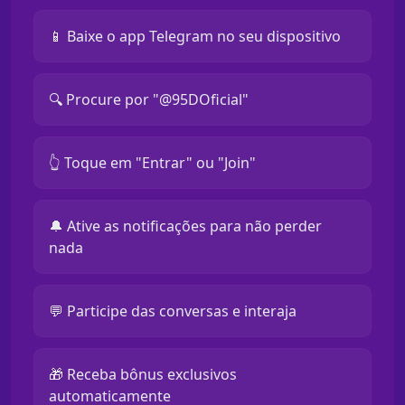
📱 Baixe o app Telegram no seu dispositivo
🔍 Procure por "@95DOficial"
👆 Toque em "Entrar" ou "Join"
🔔 Ative as notificações para não perder
nada
💬 Participe das conversas e interaja
🎁 Receba bônus exclusivos
automaticamente