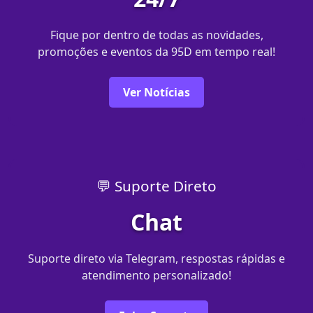
Fique por dentro de todas as novidades,
promoções e eventos da 95D em tempo real!
Ver Notícias
💬 Suporte Direto
Chat
Suporte direto via Telegram, respostas rápidas e
atendimento personalizado!