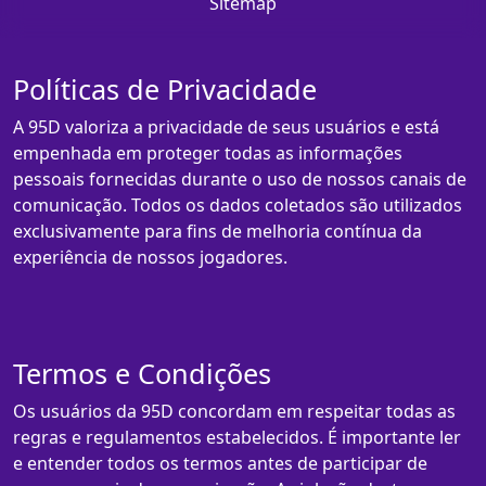
Sitemap
Políticas de Privacidade
A 95D valoriza a privacidade de seus usuários e está
empenhada em proteger todas as informações
pessoais fornecidas durante o uso de nossos canais de
comunicação. Todos os dados coletados são utilizados
exclusivamente para fins de melhoria contínua da
experiência de nossos jogadores.
Termos e Condições
Os usuários da 95D concordam em respeitar todas as
regras e regulamentos estabelecidos. É importante ler
e entender todos os termos antes de participar de