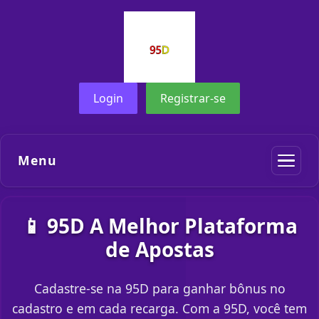
Login
Registrar-se
Menu
📱 95D A Melhor Plataforma
de Apostas
Cadastre-se na 95D para ganhar bônus no
cadastro e em cada recarga. Com a 95D, você tem