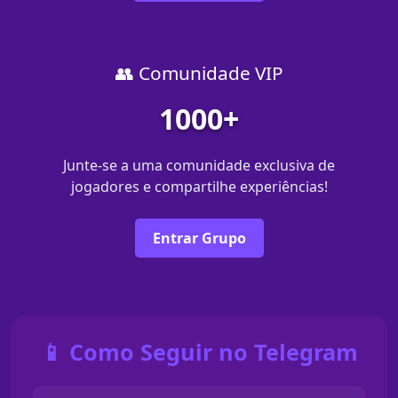
👥 Comunidade VIP
1000+
Junte-se a uma comunidade exclusiva de
jogadores e compartilhe experiências!
Entrar Grupo
📱 Como Seguir no Telegram