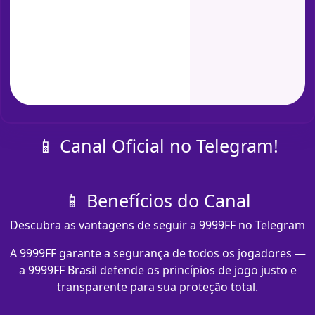
📱 Canal Oficial no Telegram!
📱 Benefícios do Canal
Descubra as vantagens de seguir a 9999FF no Telegram
A 9999FF garante a segurança de todos os jogadores —
a 9999FF Brasil defende os princípios de jogo justo e
transparente para sua proteção total.