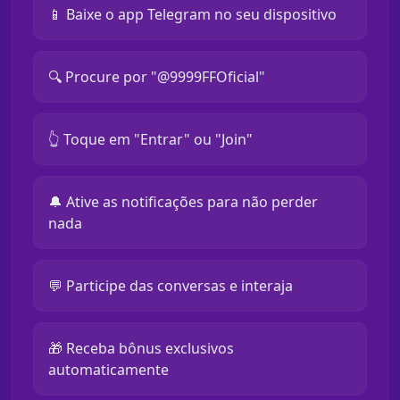
📱 Baixe o app Telegram no seu dispositivo
🔍 Procure por "@9999FFOficial"
👆 Toque em "Entrar" ou "Join"
🔔 Ative as notificações para não perder
nada
💬 Participe das conversas e interaja
🎁 Receba bônus exclusivos
automaticamente