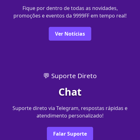
Fique por dentro de todas as novidades,
promoções e eventos da 9999FF em tempo real!
Ver Notícias
💬 Suporte Direto
Chat
Suporte direto via Telegram, respostas rápidas e
atendimento personalizado!
Falar Suporte