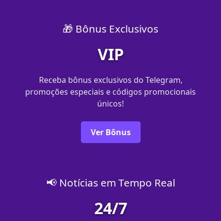
🎁 Bônus Exclusivos
VIP
Receba bônus exclusivos do Telegram,
promoções especiais e códigos promocionais
únicos!
Ver Bônus
📢 Notícias em Tempo Real
24/7