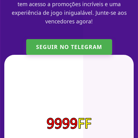
tem acesso a promoções incríveis e uma
experiência de jogo inigualável. Junte-se aos
vencedores agora!
SEGUIR NO TELEGRAM